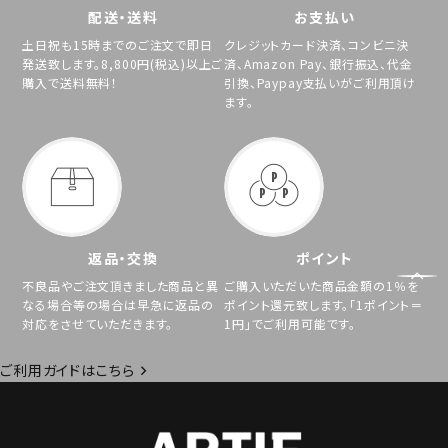
配送・送料
お支払い
土日祝も15時までのご注文で即日
クレジットカード決済、コンビニ決
発送致します。8,800円(税込)以上ご
済、Amazon Pay、銀行振込、代金
購入で送料無料！
引換、Paypay支払いがご利用頂け
ます。
返品・交換
ポイント
不良品やご注文頂きました商品と異
ご購入いただいた商品金額の1％を
なる場合等の場合は早急に返品の
ポイント還元致します。「1ポイント＝
対応をさせていただきます。
1円」でご利用可能です。
ご利用ガイドはこちら