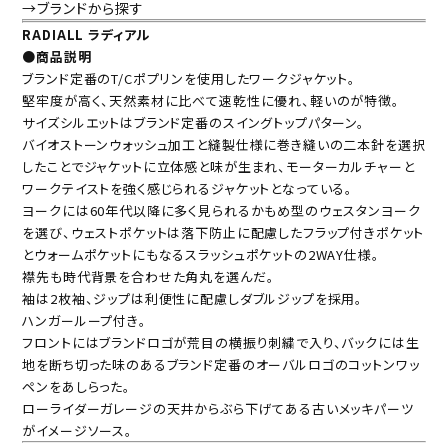
→ブランドから探す
RADIALL ラディアル
●商品説明
ブランド定番のT/Cポプリンを使用したワークジャケット。
堅牢度が高く、天然素材に比べて速乾性に優れ、軽いのが特徴。
サイズシルエットはブランド定番のスイングトップパターン。
バイオストーンウォッシュ加工と縫製仕様に巻き縫いの二本針を選択
したことでジャケットに立体感と味が生まれ、モーターカルチャーと
ワークテイストを強く感じられるジャケットとなっている。
ヨークには60年代以降に多く見られるかもめ型のウェスタンヨーク
を選び、ウェストポケットは落下防止に配慮したフラップ付きポケット
とウォームポケットにもなるスラッシュポケットの2WAY仕様。
襟先も時代背景を合わせた角丸を選んだ。
袖は2枚袖、ジップは利便性に配慮しダブルジップを採用。
ハンガーループ付き。
フロントにはブランドロゴが荒目の横振り刺繍で入り、バックには生
地を断ち切った味のあるブランド定番のオーバルロゴのコットンワッ
ペンをあしらった。
ローライダーガレージの天井からぶら下げてある古いメッキパーツ
がイメージソース。