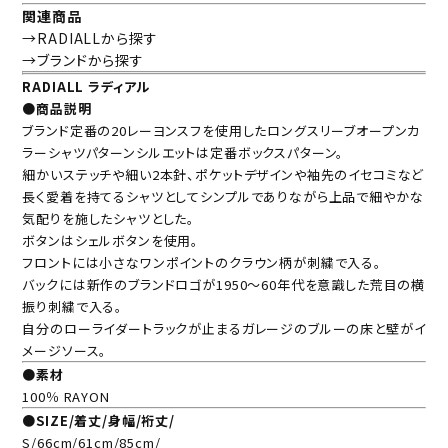
関連商品
→RADIALLから探す
→ブランドから探す
RADIALL ラディアル
●商品説明
ブランド定番の20レーヨンスフを使用したロングスリーブオープンカ
ラーシャツパターンシルエットは定番ボックスパターン。
細かいステッチや細い2本針、ポケットデザインや袖先のイセコミなど
長く愛着を持てるシャツとしてシンプルでありながら上品で細やかな
気配りを施したシャツとした。
ボタンはシェルボタンを使用。
フロントには小さなワンポイントのクラウン柄が刺繍で入る。
バックには新作のブランドロゴが1950～60年代を意識した荒目の横
振り刺繍で入る。
自分のローライダートラックが止まるガレージのブルーの床と壁がイ
メージソース。
●素材
100％ RAYON
●SIZE/着丈/身幅/裄丈/
S/66cm/61cm/85cm/