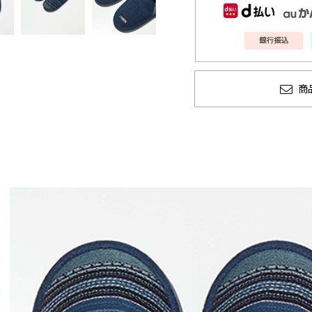
商
 秋冬
CLUCT 2026 冬
glamb
COLLECTION 先行予約
ソーマン 
先行予約