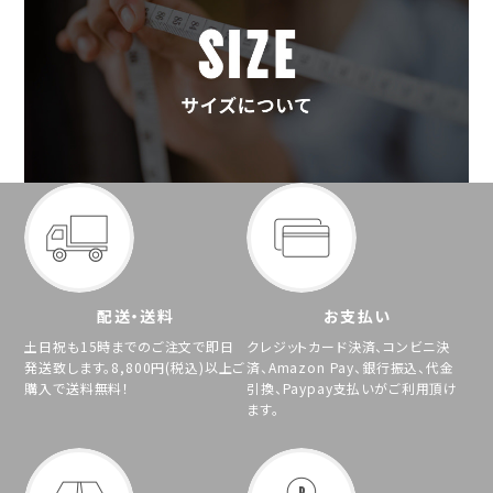
配送・送料
お支払い
土日祝も15時までのご注文で即日
クレジットカード決済、コンビニ決
発送致します。8,800円(税込)以上ご
済、Amazon Pay、銀行振込、代金
購入で送料無料！
引換、Paypay支払いがご利用頂け
ます。