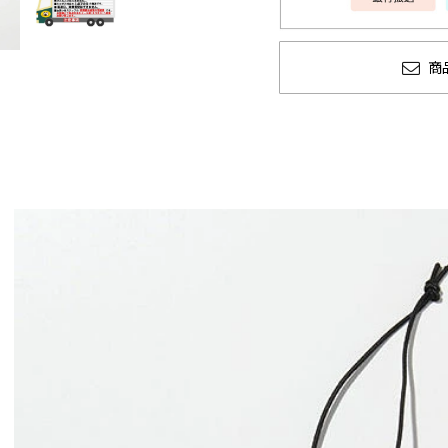
商
CLUCT 2026 冬
glamb × 劇場版『チェン
COLLECTION 先行予約
ソーマン レゼ篇』第2弾
先行予約