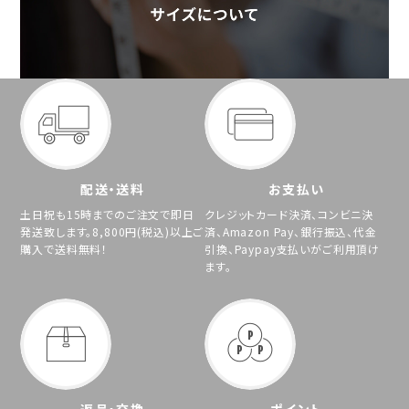
配送・送料
お支払い
土日祝も15時までのご注文で即日
クレジットカード決済、コンビニ決
発送致します。8,800円(税込)以上ご
済、Amazon Pay、銀行振込、代金
購入で送料無料！
引換、Paypay支払いがご利用頂け
ます。
返品・交換
ポイント