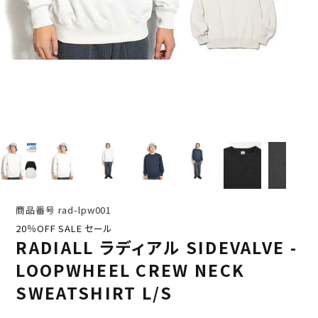
商品番号
rad-lpw001
20％OFF SALE セール
RADIALL ラディアル SIDEVALVE -
LOOPWHEEL CREW NECK
SWEATSHIRT L/S