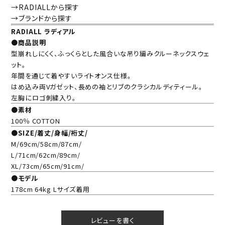
→RADIALLから探す
→ブランドから探す
RADIALL ラディアル
●商品説明
型崩れしにくく、ふっくらとした風合いな吊り編みクルーネックスウェ
ット。
年間を通じて着やすいライトオンス仕様。
はめ込み両Vガゼット、長めの袖とリブのクラシカルディティール。
左胸にロゴ刺繍入り。
●素材
100％ COTTON
●SIZE/着丈/身幅/裄丈/
M/69cm/58cm/87cm/
L/71cm/62cm/89cm/
XL/73cm/65cm/91cm/
●モデル
178cm 64kg Lサイズ着用
レビューを書く