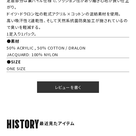
足底部分は裏パイル仕様で、クッション性があり履き心地が良い仕上
がり。
ドイツ・ドラロン社の乾式アクリル×コットンの混紡素材を使用。
高い吸汗性と速乾性、そして天然系抗菌防臭加工が施されているの
で臭いを軽減する。
1足入り1パック。
●素材
50％ ACRYLIC , 50％ COTTON / DRALON
JACQUARD: 100％ NYLON
●SIZE
ONE SIZE
レビューを書く
HISTORY
最近見たアイテム