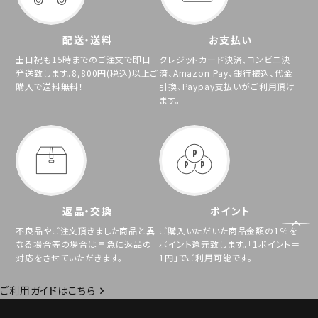
配送・送料
お支払い
土日祝も15時までのご注文で即日
クレジットカード決済、コンビニ決
発送致します。8,800円(税込)以上ご
済、Amazon Pay、銀行振込、代金
購入で送料無料！
引換、Paypay支払いがご利用頂け
ます。
返品・交換
ポイント
不良品やご注文頂きました商品と異
ご購入いただいた商品金額の1％を
なる場合等の場合は早急に返品の
ポイント還元致します。「1ポイント＝
対応をさせていただきます。
1円」でご利用可能です。
ご利用ガイドはこちら