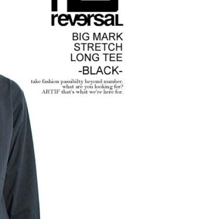
 劇場版『チェン
GLIMCLAP 2026 秋冬
g
ゼ篇』第2弾
1st 先行予約
な