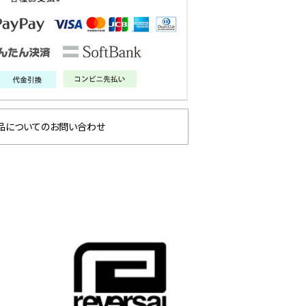
品についてのお問い合わせ
INE 2026
A
glamb – 映画「スター・
約