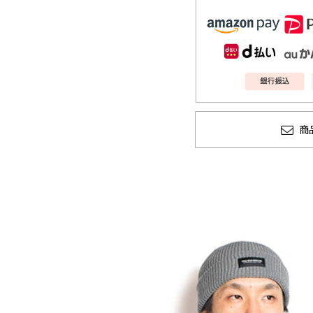
商
ェン
GLIMCLAP 2026 秋冬
SOFTMACH
1st 先行予約
秋冬 先行予