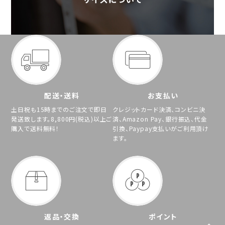
配送・送料
お支払い
土日祝も15時までのご注文で即日
クレジットカード決済、コンビニ決
発送致します。8,800円(税込)以上ご
済、Amazon Pay、銀行振込、代金
購入で送料無料！
引換、Paypay支払いがご利用頂け
ます。
返品・交換
ポイント