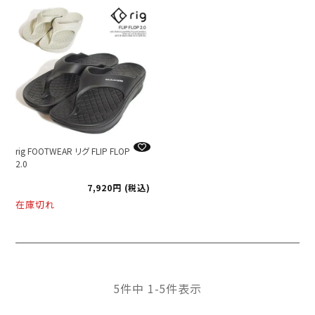
rig FOOTWEAR リグ FLIP FLOP
2.0
7,920
税込
在庫切れ
5
件中
1
-
5
件表示