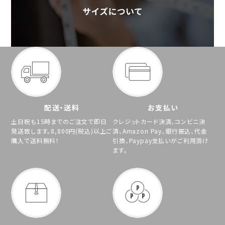
配送・送料
お支払い
土日祝も15時までのご注文で即日
クレジットカード決済、コンビニ決
発送致します。8,800円(税込)以上ご
済、Amazon Pay、銀行振込、代金
購入で送料無料！
引換、Paypay支払いがご利用頂け
ます。