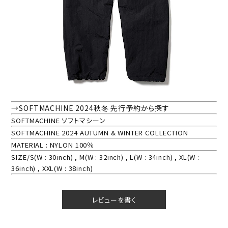
→SOFTMACHINE 2024秋冬 先行予約から探す
SOFTMACHINE ソフトマシーン
SOFTMACHINE 2024 AUTUMN & WINTER COLLECTION
MATERIAL : NYLON 100％
SIZE/S(W : 30inch) , M(W : 32inch) , L(W : 34inch) , XL(W :
36inch) , XXL(W : 38inch)
レビューを書く