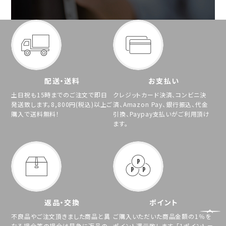
配送・送料
お支払い
土日祝も15時までのご注文で即日
クレジットカード決済、コンビニ決
発送致します。8,800円(税込)以上ご
済、Amazon Pay、銀行振込、代金
購入で送料無料！
引換、Paypay支払いがご利用頂け
ます。
返品・交換
ポイント
不良品やご注文頂きました商品と異
ご購入いただいた商品金額の1％を
なる場合等の場合は早急に返品の
ポイント還元致します。「1ポイント＝