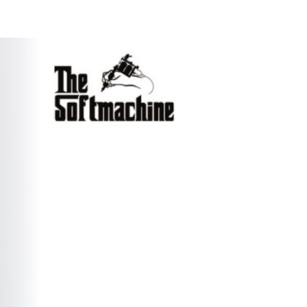
2026
ANGE
glamb – 映画「スター・
先行予
ウォーズ／マンダロリア
ン・アンド・グローグー」カ
プセルコレクション