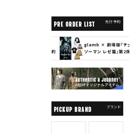
先行予約
PRE ORDER LIST
CLUCT 2026 冬
glamb × 劇場版『チェン
COLLECTION 先行予約
ソーマン レゼ篇』第2弾
先行予約
ブランド
PICKUP BRAND