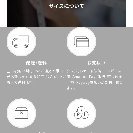
配送・送料
お支払い
土日祝も15時までのご注文で即日
クレジットカード決済、コンビニ決
発送致します。8,800円(税込)以上ご
済、Amazon Pay、銀行振込、代金
購入で送料無料！
引換、Paypay支払いがご利用頂け
ます。