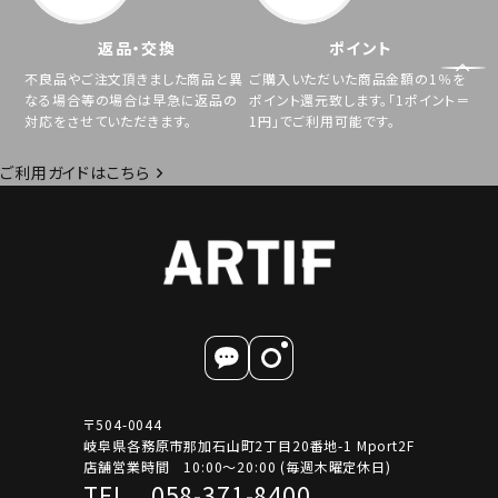
返品・交換
ポイント
不良品やご注文頂きました商品と異
ご購入いただいた商品金額の1％を
なる場合等の場合は早急に返品の
ポイント還元致します。「1ポイント＝
対応をさせていただきます。
1円」でご利用可能です。
ご利用ガイドはこちら
〒504-0044
岐阜県各務原市那加石山町2丁目20番地-1 Mport2F
店舗営業時間 10:00～20:00 (毎週木曜定休日)
TEL 058-371-8400