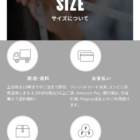
配送・送料
お支払い
土日祝も15時までのご注文で即日
クレジットカード決済、コンビニ決
発送致します。8,800円(税込)以上ご
済、Amazon Pay、銀行振込、代金
購入で送料無料！
引換、Paypay支払いがご利用頂け
ます。