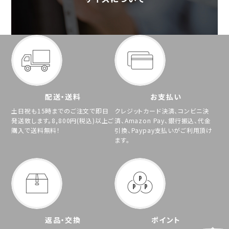
配送・送料
お支払い
土日祝も15時までのご注文で即日
クレジットカード決済、コンビニ決
発送致します。8,800円(税込)以上ご
済、Amazon Pay、銀行振込、代金
購入で送料無料！
引換、Paypay支払いがご利用頂け
ます。
返品・交換
ポイント