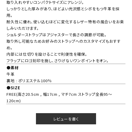
取り入れやすいコンパクトサイズにアレンジ。
しっかりとした厚みがあり、ほどよい光沢感とシボをもつ牛革を採
用。
耐久性に優れ、使い込むほどに変化するレザー特有の風合いをお楽
しみいただけます。
ショルダーストラップはアジャスターで長さの調節が可能。
取り外し可能なためお好みのストラップへのカスタマイズもおすす
め。
内部には仕切りを設けることで利便性を確保。
フラップにロゴ刻印を施し、さりげないワンポイントをオン。
●素材
牛革
裏地 : ポリエステル100％
●SIZE
FREE(高さ20.5cm , 幅17cm , マチ7cm ストラップ全長95～
120cm)
レビューを書く