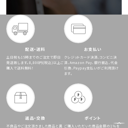
配送・送料
お支払い
土日祝も15時までのご注文で即日
クレジットカード決済、コンビニ決
発送致します。8,800円(税込)以上ご
済、Amazon Pay、銀行振込、代金
購入で送料無料！
引換、Paypay支払いがご利用頂け
ます。
返品・交換
ポイント
不良品やご注文頂きました商品と異
ご購入いただいた商品金額の1％を