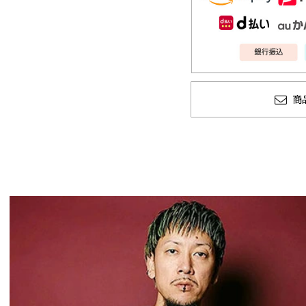
商
CLUCT 2026 冬
glamb × 劇場
COLLECTION 先行予約
ソーマン レゼ篇
先行予約