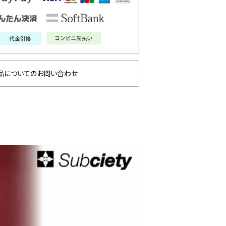
品についてのお問い合わせ
版『チェン
GLIMCLAP 2026 秋冬
gla
』第2弾
1st 先行予約
な冒険