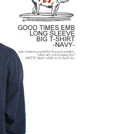
2026
ANGE
glamb – 映画「スター・
先行予
ウォーズ／マンダロリア
ン・アンド・グローグー」カ
プセルコレクション