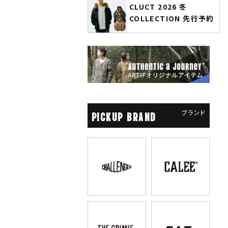
CLUCT 2026 冬
glamb × 劇場版『チェン
COLLECTION 先行予約
ソーマン レゼ篇』第2弾
先行予約
ブランド
PICKUP BRAND