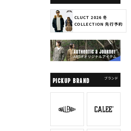
CLUCT 2026 冬
glamb × 劇場版『チェン
COLLECTION 先行予約
ソーマン レゼ篇』第2弾
先行予約
ブランド
PICKUP BRAND