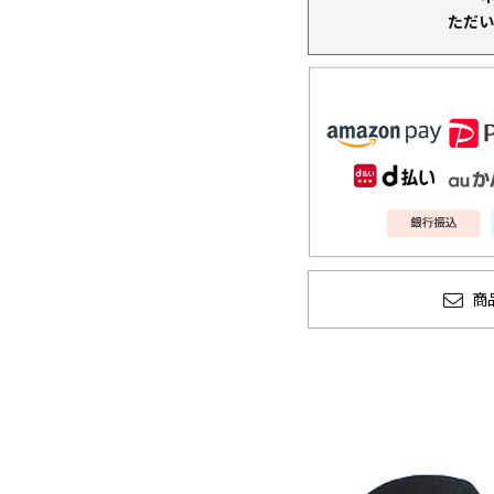
ただい
商