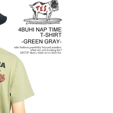
2026
ANGE
glamb – 映画「スター・
先行予
ウォーズ／マンダロリア
ン・アンド・グローグー」カ
プセルコレクション