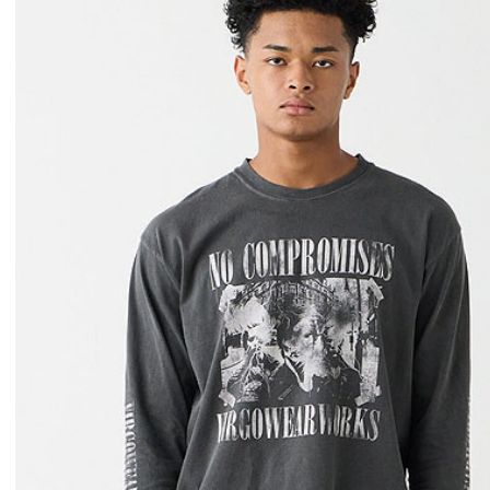
glamb × 劇場版『チェン
GLIMCLAP 202
ソーマン レゼ篇』第2弾
1st 先行予約
先行予約