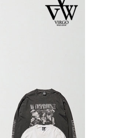
6 秋冬
SOFTMACHINE 2026
glam
秋冬 先行予約
ョン 