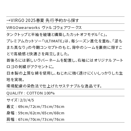
→VIRGO 2025春夏 先行予約から探す
VIRGOwearworks ヴァルゴウェアワークス
タンクトップと半袖を破壊と構築したカットオフモデル「C」。
プレミアムカットソー「ULTIMATE」は、毎シーズン進化を重ね、「逆も
また真なり」の今期コンセプトのもと、背中のシームを裏側に隠すこ
とで高級感と快適さを両立しました。
首後ろには新しいラバーネームを配置し、右袖にはオリジナルアート
ロゴの刺繍がアクセントに。
日本製の上質な綿を使用し、ねじれに強く透けにくいしっかりした生
地を実現。
環境配慮の染色法で仕上げたサステナブルな逸品です。
QUALITY : COTTON 100%
サイズ：2/3/4/5
着丈 : 69cm/72cm/75cm/76cm
身幅 : 59cm/62cm/65cm/68cm
肩幅 : 67cm/70cm/73cm/76cm