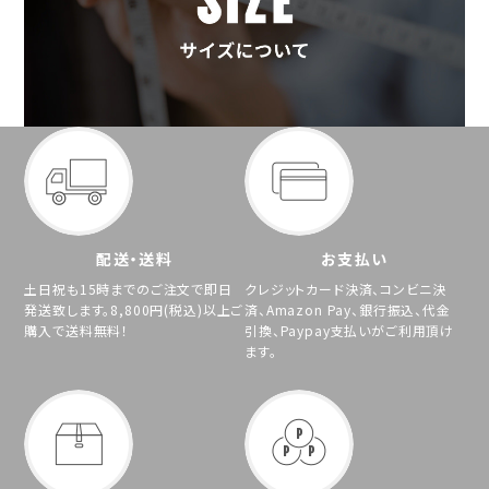
配送・送料
お支払い
土日祝も15時までのご注文で即日
クレジットカード決済、コンビニ決
発送致します。8,800円(税込)以上ご
済、Amazon Pay、銀行振込、代金
購入で送料無料！
引換、Paypay支払いがご利用頂け
ます。