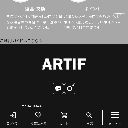
返品・交換
ポイント
不良品やご注文頂きました商品と異
ご購入いただいた商品金額の1％を
なる場合等の場合は早急に返品の
ポイント還元致します。「1ポイント＝
対応をさせていただきます。
1円」でご利用可能です。
ご利用ガイドはこちら
〒504-0044
岐阜県各務原市那加石山町2丁目20番地-1 Mport2F
店舗営業時間 10:00～20:00 (毎週木曜定休日)
TEL 058-371-8400