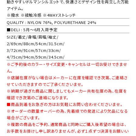
動きやすいドルマンシルエットで、快適さとデザイン性を両立した万能
アイテム。
※撥水 ※接触冷感 ※4WAYストレッチ
QUALITY : NYLON 76%, POLYURETHANE 24%
■DELI : 5月～6月入荷予定
SIZE/着丈/身幅/肩幅/袖丈/
2/69cm/88cm/54cm/31.5cm/
3/72cm/91cm/57cm/33cm/
4/75cm/94cm/59cm/34.5cm/
※ご予約後のカラー・サイズ変更・キャンセルは一切お受けできませ
ん。
※店舗在庫がない場合はメーカーに在庫を確認でき次第、ご連絡さ
せていただきますのでご了承くださいませ。
※納期が過ぎた商品に関しましてもメーカー共有在庫の為、在庫を
確認でき次第のご連絡になります。
■商品到着をお急ぎの方はお気軽にお問い合わせくださいませ。
※オーダーの数量オーバーの為、先着順での発送により欠品になる
場合がございます。
※複数の商品をご予約、通常商品と同時にご購入後希望の場合は、
お手数をお掛けし申し訳ありませんが、必ず１点ずつ決済をお願いい