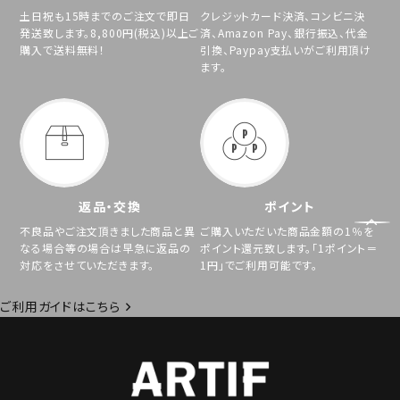
土日祝も15時までのご注文で即日
クレジットカード決済、コンビニ決
発送致します。8,800円(税込)以上ご
済、Amazon Pay、銀行振込、代金
購入で送料無料！
引換、Paypay支払いがご利用頂け
ます。
返品・交換
ポイント
不良品やご注文頂きました商品と異
ご購入いただいた商品金額の1％を
なる場合等の場合は早急に返品の
ポイント還元致します。「1ポイント＝
対応をさせていただきます。
1円」でご利用可能です。
ご利用ガイドはこちら