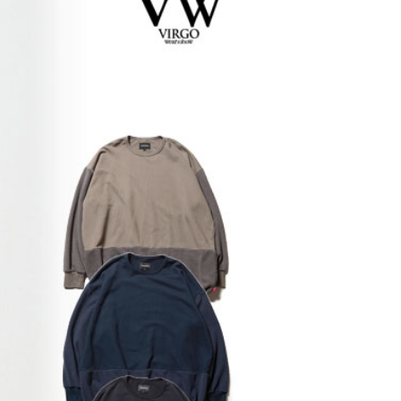
NE 2026
A
glamb – 映画「スター・
約
先
ウォーズ／マンダロリア
ン・アンド・グローグー」カ
プセルコレクション