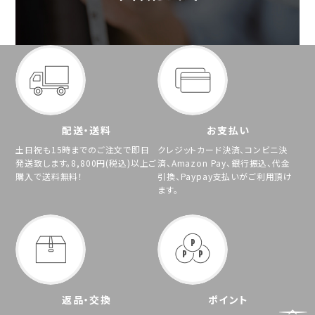
配送・送料
お支払い
土日祝も15時までのご注文で即日
クレジットカード決済、コンビニ決
発送致します。8,800円(税込)以上ご
済、Amazon Pay、銀行振込、代金
購入で送料無料！
引換、Paypay支払いがご利用頂け
ます。
返品・交換
ポイント