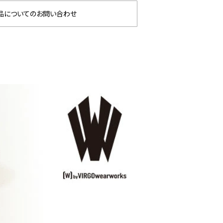
品についてのお問い合わせ
劇場版『チェン
GLIMCLAP 2026 秋冬
g
篇』第2弾
1st 先行予約
な