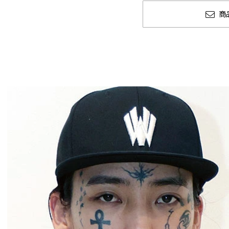
商
冬
CLUCT 2026 冬
glamb × 
COLLECTION 先行予約
ソーマン レゼ
先行予約