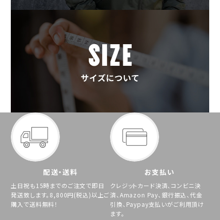
配送・送料
お支払い
土日祝も15時までのご注文で即日
クレジットカード決済、コンビニ決
発送致します。8,800円(税込)以上ご
済、Amazon Pay、銀行振込、代金
購入で送料無料！
引換、Paypay支払いがご利用頂け
ます。