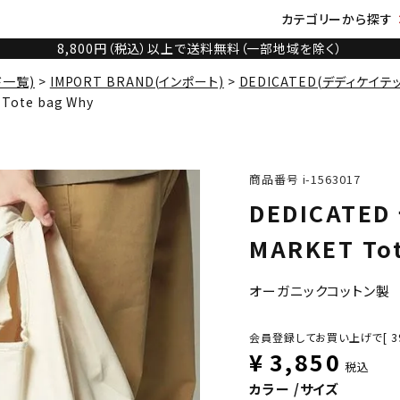
カテゴリーから探す
8,800円（税込）以上で送料無料（一部地域を除く）
ド一覧)
IMPORT BRAND(インポート)
DEDICATED(デディケイテ
ote bag Why
商品番号
i-1563017
DEDICATE
MARKET Tot
オーガニックコットン製
会員登録してお買い上げで[
3
¥
3,850
税込
カラー
サイズ