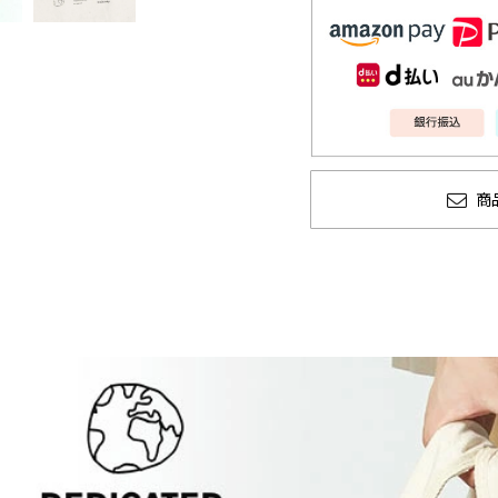
商
2026 冬
glamb × 劇場版『チェン
CTION 先行予約
ソーマン レゼ篇』第2弾