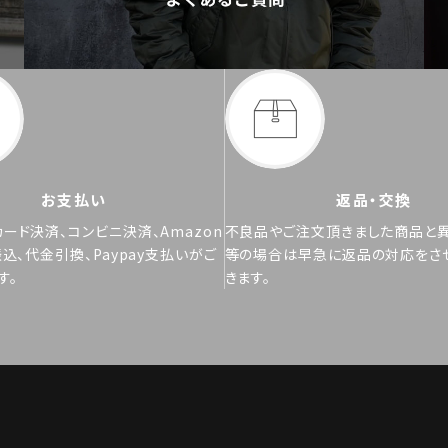
お支払い
返品・交換
ード決済、コンビニ決済、Amazon
不良品やご注文頂きました商品と
振込、代金引換、Paypay支払いがご
等の場合は早急に返品の対応をさ
す。
きます。