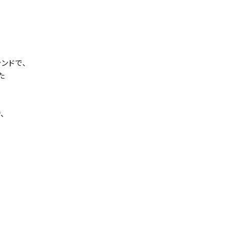
ンドで、
た
、