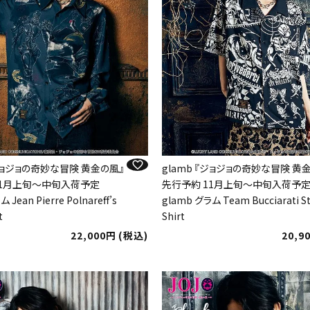
『ジョジョの奇妙な冒険 黄金の風』
glamb 『ジョジョの奇妙な冒険 黄
11月上旬～中旬入荷予定
先行予約 11月上旬～中旬入荷予
 Jean Pierre Polnareff’s
glamb グラム Team Bucciarati S
t
Shirt
22,000
税込
20,9