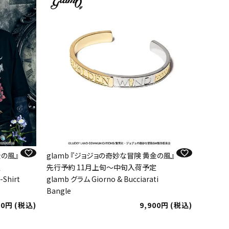
金の風』
glamb 『ジョジョの奇妙な冒険 黄金の風』
定
先行予約 11月上旬～中旬入荷予定
-Shirt
glamb グラム Giorno & Bucciarati
Bangle
00
税込
9,900
税込