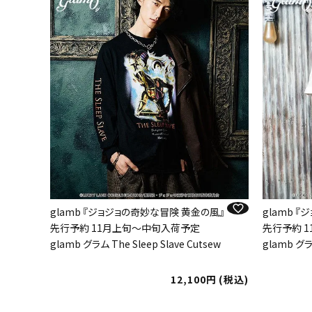
glamb 『ジョジョの奇妙な冒険 黄金の風』
glamb 
先行予約 11月上旬～中旬入荷予定
先行予約 
glamb グラム The Sleep Slave Cutsew
glamb グラム
12,100
税込