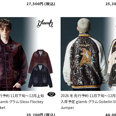
27,500
税込
25,3
 先行予約 11月下旬～12月上旬
2026 冬 先行予約 11月下旬～12
mb グラム Gloss Flockey
入荷予定 glamb グラム Gobelin S
ket
Jumper
35,200
税込
44,0