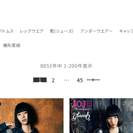
ボトムス
レッグウエア
靴(シューズ）
アンダーウエアー
キャッ
優先度順
8853
件中
1
-
200
件表示
1
2
…
45