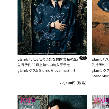
glamb 『ジョジョの奇妙な冒険 黄金の風』
glamb 
先行予約 11月上旬～中旬入荷予定
先行予約 
glamb グラム Giorno Giovanna Shirt
glamb グラム
Stand Shir
27,500
税込