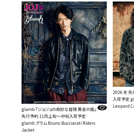
2026 冬
入荷予定 gl
Leopard C
glamb 『ジョジョの奇妙な冒険 黄金の風』
先行予約 11月上旬～中旬入荷予定
glamb グラム Bruno Bucciarati Riders
Jacket