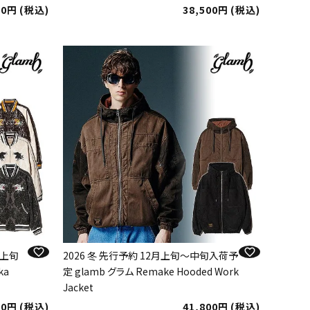
00
税込
38,500
税込
月上旬
2026 冬 先行予約 12月上旬～中旬入荷予
ka
定 glamb グラム Remake Hooded Work
Jacket
00
税込
41,800
税込