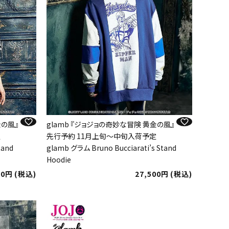
金の風』
glamb 『ジョジョの奇妙な冒険 黄金の風』
定
先行予約 11月上旬～中旬入荷予定
tand
glamb グラム Bruno Bucciarati’s Stand
Hoodie
00
税込
27,500
税込