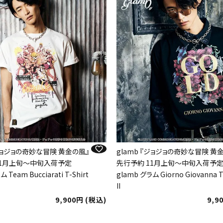
『ジョジョの奇妙な冒険 黄金の風』
glamb 『ジョジョの奇妙な冒険 黄
11月上旬～中旬入荷予定
先行予約 11月上旬～中旬入荷予
 Team Bucciarati T-Shirt
glamb グラム Giorno Giovanna T
II
9,900
税込
9,9