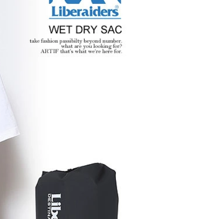
glamb – 映画「スター・
先
ウォーズ／マンダロリア
ン・アンド・グローグー」カ
プセルコレクション