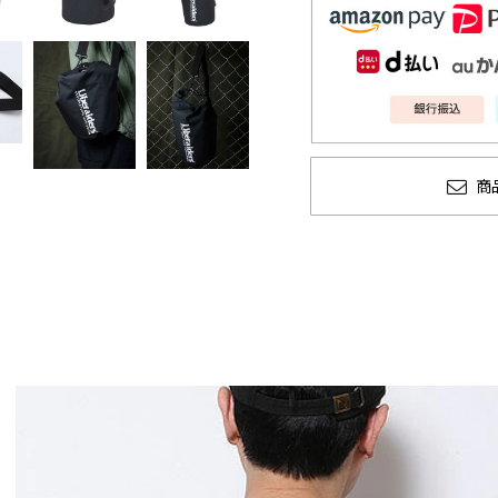
商
ン
GLIMCLAP 2026 秋冬
SOFTMACHIN