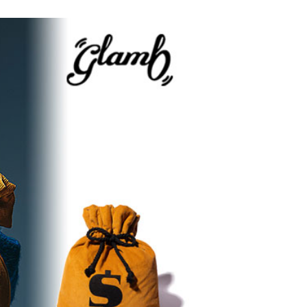
6 秋冬
SOFTMACHINE 2026
glam
秋冬 先行予約
ョン 