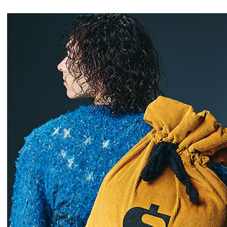
glamb × 劇場版『チェン
GLIMCLAP 202
ソーマン レゼ篇』第2弾
1st 先行予約
先行予約