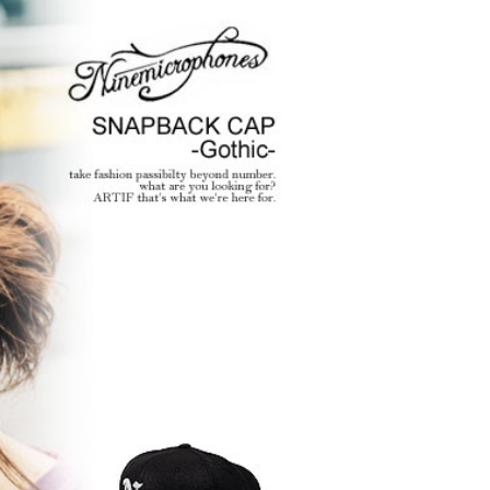
2026
ANGE
glamb – 映画「スター・
先行予
ウォーズ／マンダロリア
ン・アンド・グローグー」カ
プセルコレクション