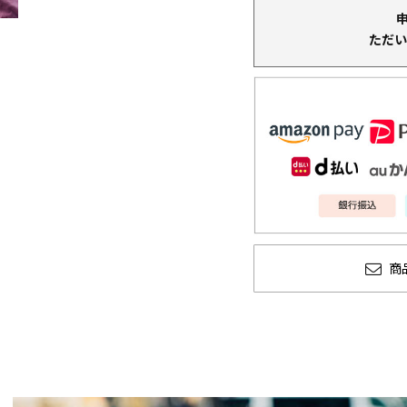
ただい
商