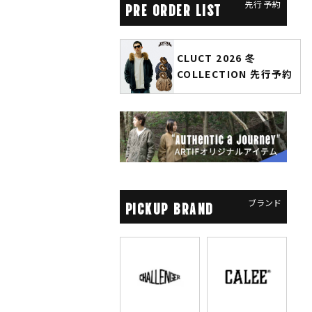
先行予約
PRE ORDER LIST
CLUCT 2026 冬
glamb × 劇場版『チェン
COLLECTION 先行予約
ソーマン レゼ篇』第2弾
先行予約
ブランド
PICKUP BRAND