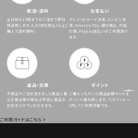
配送・送料
お支払い
土日祝も15時までのご注文で即日
クレジットカード決済、コンビニ決
発送致します。8,800円(税込)以上ご
済、Amazon Pay、銀行振込、代金
購入で送料無料！
引換、Paypay支払いがご利用頂け
ます。
返品・交換
ポイント
不良品やご注文頂きました商品と異
ご購入いただいた商品金額の1％を
なる場合等の場合は早急に返品の
ポイント還元致します。「1ポイント＝
対応をさせていただきます。
1円」でご利用可能です。
ご利用ガイドはこちら