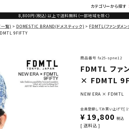
カテゴリーから探す
8,800円（税込）以上で送料無料（一部地域を除く）
ド一覧)
DOMESTIC BRAND(ドメスティック)
FDMTL(ファンダメン
MTL 9FIFTY
商品番号
fa25-spne12
FDMTL ファ
× FDMTL 9F
NEW ERA × FDMTL
会員登録してお買い上げで[
1
¥
19,800
税込
送料込