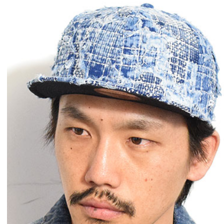
CLUCT 2026 冬
glamb × 劇場
COLLECTION 先行予約
ソーマン レゼ篇』
先行予約