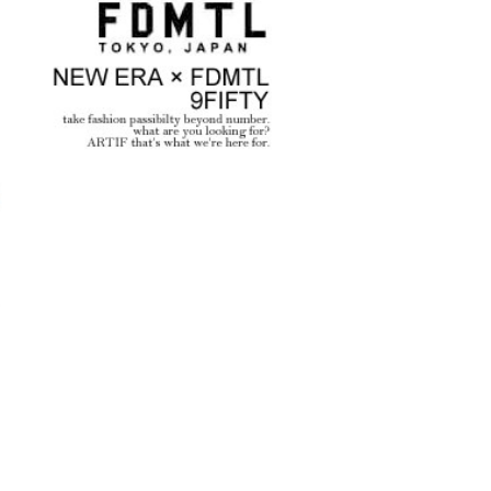
版『チェン
GLIMCLAP 2026 秋冬
glam
第2弾
1st 先行予約
な冒険 