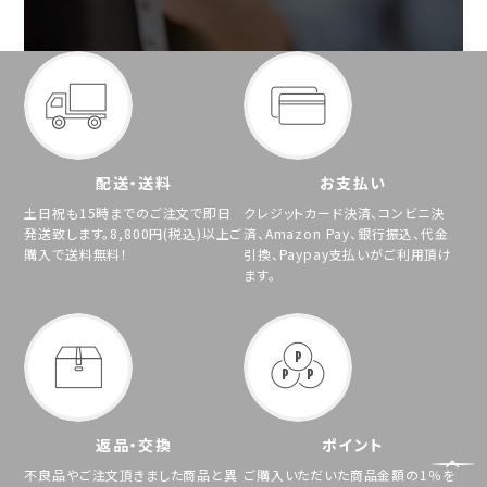
配送・送料
お支払い
土日祝も15時までのご注文で即日
クレジットカード決済、コンビニ決
発送致します。8,800円(税込)以上ご
済、Amazon Pay、銀行振込、代金
購入で送料無料！
引換、Paypay支払いがご利用頂け
ます。
返品・交換
ポイント
不良品やご注文頂きました商品と異
ご購入いただいた商品金額の1％を