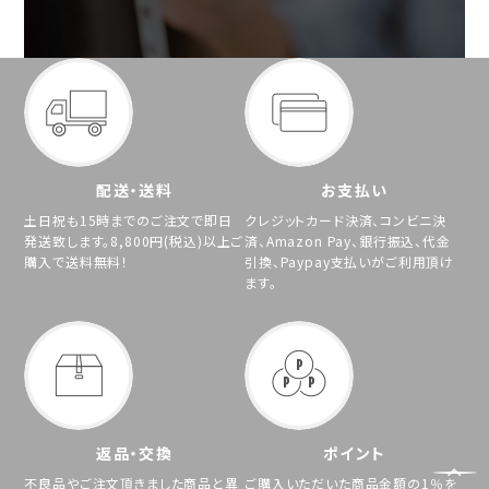
配送・送料
お支払い
土日祝も15時までのご注文で即日
クレジットカード決済、コンビニ決
発送致します。8,800円(税込)以上ご
済、Amazon Pay、銀行振込、代金
購入で送料無料！
引換、Paypay支払いがご利用頂け
ます。
返品・交換
ポイント
不良品やご注文頂きました商品と異
ご購入いただいた商品金額の1％を