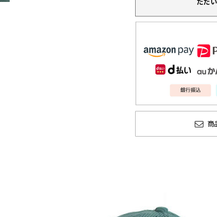
ただい
商