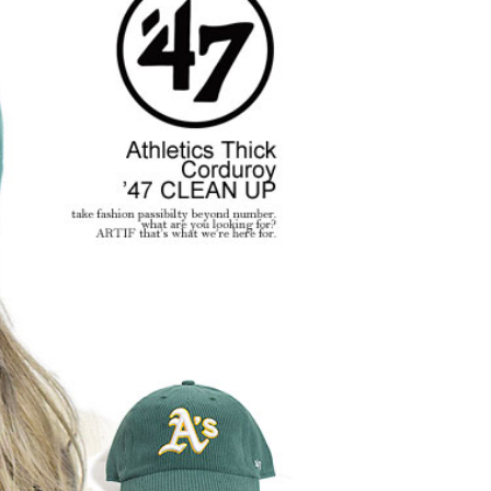
 2026
ANGE
glamb – 映画「スター・
先行
ウォーズ／マンダロリア
ン・アンド・グローグー」カ
プセルコレクション