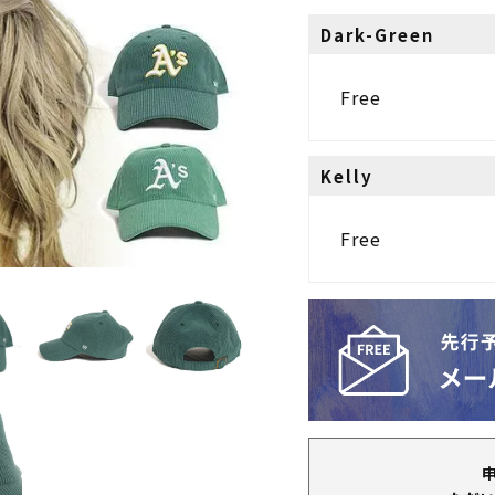
Dark-Green
Free
Kelly
Free