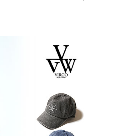
glamb × 劇場版『チェン
GLIMCLAP 2026 秋
ソーマン レゼ篇』第2弾
1st 先行予約
先行予約