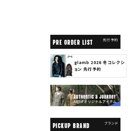
先行予約
PRE ORDER LIST
glamb 2026 冬コレクシ
ANG
ジョの奇妙
ョン 先行予約
先行
先行予約
ブランド
PICKUP BRAND