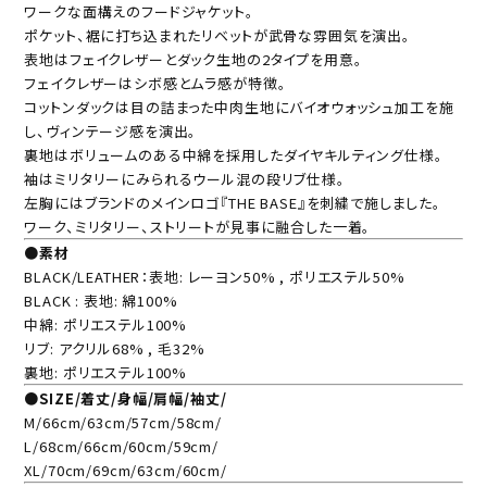
ワークな面構えのフードジャケット。
ポケット、裾に打ち込まれたリベットが武骨な雰囲気を演出。
表地はフェイクレザーとダック生地の2タイプを用意。
フェイクレザーはシボ感とムラ感が特徴。
コットンダックは目の詰まった中肉生地にバイオウォッシュ加工を施
し、ヴィンテージ感を演出。
裏地はボリュームのある中綿を採用したダイヤキルティング仕様。
袖はミリタリーにみられるウール混の段リブ仕様。
左胸にはブランドのメインロゴ『THE BASE』を刺繍で施しました。
ワーク、ミリタリー、ストリートが見事に融合した一着。
●素材
BLACK/LEATHER：表地: レーヨン50% , ポリエステル50%
BLACK : 表地: 綿100%
中綿: ポリエステル100%
リブ: アクリル68% , 毛32%
裏地: ポリエステル100%
●SIZE/着丈/身幅/肩幅/袖丈/
M/66cm/63cm/57cm/58cm/
L/68cm/66cm/60cm/59cm/
XL/70cm/69cm/63cm/60cm/