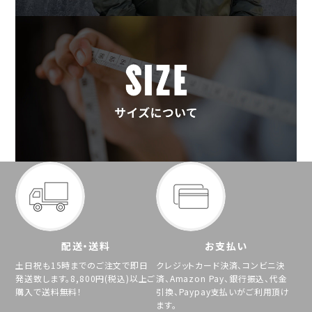
配送・送料
お支払い
土日祝も15時までのご注文で即日
クレジットカード決済、コンビニ決
発送致します。8,800円(税込)以上ご
済、Amazon Pay、銀行振込、代金
購入で送料無料！
引換、Paypay支払いがご利用頂け
ます。