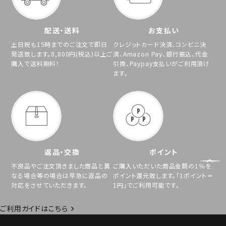
配送・送料
お支払い
土日祝も15時までのご注文で即日
クレジットカード決済、コンビニ決
発送致します。8,800円(税込)以上ご
済、Amazon Pay、銀行振込、代金
購入で送料無料！
引換、Paypay支払いがご利用頂け
ます。
返品・交換
ポイント
不良品やご注文頂きました商品と異
ご購入いただいた商品金額の1％を
なる場合等の場合は早急に返品の
ポイント還元致します。「1ポイント＝
対応をさせていただきます。
1円」でご利用可能です。
ご利用ガイドはこちら