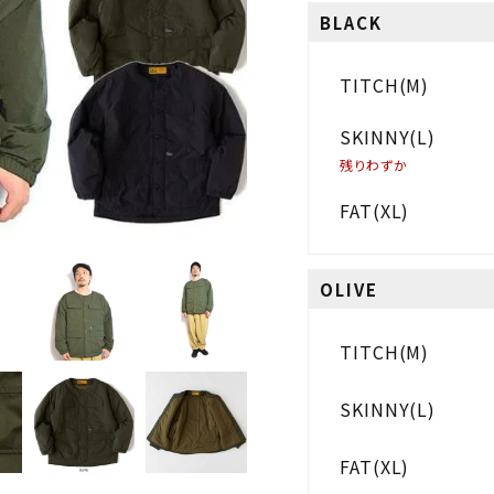
BLACK
TITCH(M)
SKINNY(L)
残りわずか
FAT(XL)
OLIVE
TITCH(M)
SKINNY(L)
FAT(XL)