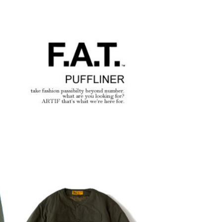
2026
ANGE
glamb – 映画「スター・
先行予
ウォーズ／マンダロリア
ン・アンド・グローグー」カ
プセルコレクション