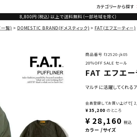
カテゴリーから探す
8,800円（税込）以上で送料無料（一部地域を除く）
ド一覧)
DOMESTIC BRAND(ドメスティック)
FAT(エフエーティー)
商品番号
f32520-jk05
20％OFF SALE セール
FAT エフエー
マルチに活躍してくれる
会員登録してお買い上げで[
2
¥
35,200
のところ
¥
28,160
税込
カラー
サイズ