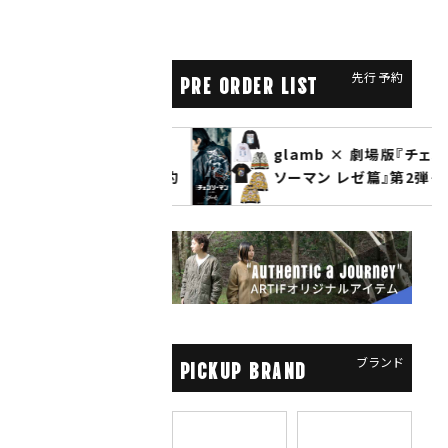
先行予約
PRE ORDER LIST
CLUCT 2026 冬
glamb × 劇場版『チェン
COLLECTION 先行予約
ソーマン レゼ篇』第2弾
先行予約
ブランド
PICKUP BRAND