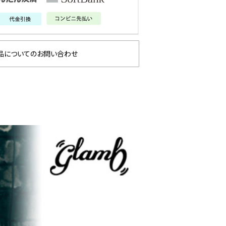
品についてのお問い合わせ
 2026
ANGE
glamb – 映画「スター・
先行
ウォーズ／マンダロリア
ン・アンド・グローグー」カ
プセルコレクション