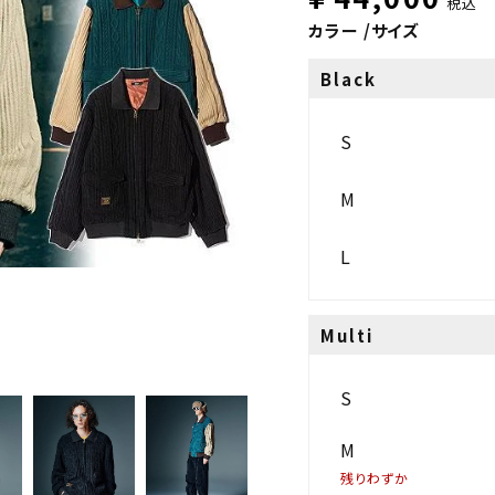
税込
カラー
サイズ
Black
S
M
L
Multi
S
M
残りわずか