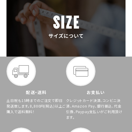
配送・送料
お支払い
土日祝も15時までのご注文で即日
クレジットカード決済、コンビニ決
発送致します。8,800円(税込)以上ご
済、Amazon Pay、銀行振込、代金
購入で送料無料！
引換、Paypay支払いがご利用頂け
ます。