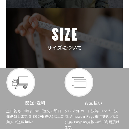
配送・送料
お支払い
土日祝も15時までのご注文で即日
クレジットカード決済、コンビニ決
発送致します。8,800円(税込)以上ご
済、Amazon Pay、銀行振込、代金
購入で送料無料！
引換、Paypay支払いがご利用頂け
ます。