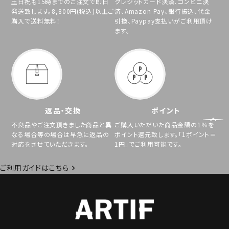
土日祝も15時までのご注文で即日
クレジットカード決済、コンビニ決
発送致します。8,800円(税込)以上ご
済、Amazon Pay、銀行振込、代金
購入で送料無料！
引換、Paypay支払いがご利用頂け
ます。
返品・交換
ポイント
不良品やご注文頂きました商品と異
ご購入いただいた商品金額の1％を
なる場合等の場合は早急に返品の
ポイント還元致します。「1ポイント＝
対応をさせていただきます。
1円」でご利用可能です。
ご利用ガイドはこちら