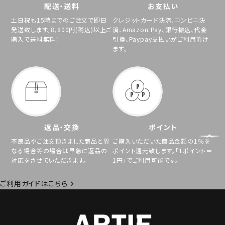
配送・送料
お支払い
土日祝も15時までのご注文で即日
クレジットカード決済、コンビニ決
発送致します。8,800円(税込)以上ご
済、Amazon Pay、銀行振込、代金
購入で送料無料！
引換、Paypay支払いがご利用頂け
ます。
返品・交換
ポイント
不良品やご注文頂きました商品と異
ご購入いただいた商品金額の1％を
なる場合等の場合は早急に返品の
ポイント還元致します。「1ポイント＝
対応をさせていただきます。
1円」でご利用可能です。
ご利用ガイドはこちら