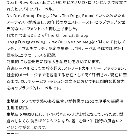
Death Row Recordsは、1991年にアメリカ・ロサンゼルスで設立さ
れたヒップホップレーベル。
Dr. Dre、Snoop Dogg、2Pac、Tha Dogg Poundといった名だたる
アーティストが所属し、90年代のウェストコースト・ヒップホップを世
界的なムーブメントへと押し上げました。
代表作であるDr. Dre『The Chronic』、Snoop
Dogg『Doggystyle』、2Pac『All Eyez on Me』などは、いずれもプ
ラチナ／マルチプラチナ認定を獲得し、?同レーベル全体では累計1
億枚以上のセールスを記録。
商業的にも音楽史に残る大きな成功を収めています。
音楽レーベルとしての枠を超え、ストリートカルチャー、ファッション、
社会的メッセージまでを包括する存在として高く評価され、現在に至
るまで、カルチャーとファッションの文脈においても圧倒的な影響力
を持つブランド的レーベルです。
生地は、タフでザラ感のある風合いが特徴の12ozの厚手の裏起毛
生地を使用。
生地目を横取りにし、サイドパネルのリブ仕様となっているため、型
崩れしにくく、洗うほどにタフになり、着こむほどに独特の風合いとエ
イジングが楽しめます。