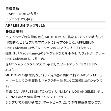
関連商品
→APPLEBUMから探す
→ブランドから探す
APPLEBUM アップルバム
●商品説明
ヒップホップの象徴的存在 MF DOOM を、異なる3カットで構成した
印象的なビジュアルをフロントにレイアウトした、APPLEBUM ×
Eric Coleman コラボレーションのロングスリーブTシャツ。
撮影は、『Madvillainy』のジャケットなどを手がけたフォトグラファー
Eric Coleman によるもの。
赤いTシャツにメタルマスク、手にしたビートマシン “BOSS SP-
303”。?
MF DOOMの象徴的なアイテムを3連の構図で捉え、MC／プロデュ
ーサーとしての多面性とキャラクター性を1枚に凝縮したTシャツで
す。?
背面には「APPLEBUM TOKYO」「U.N.I.T.Y.」「LOS ANGELES」そし
てEric Coleman直筆サインをレイアウト。
シンプルで力強い構成が、アートピースとしての存在感を放ちます。