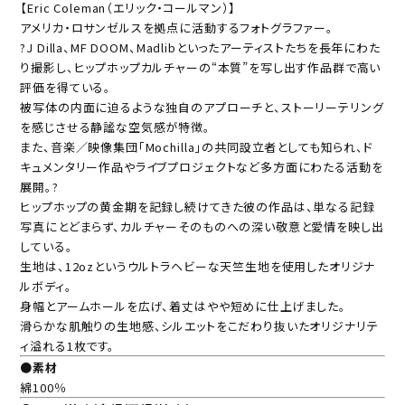
【Eric Coleman（エリック・コールマン）】
アメリカ・ロサンゼルスを拠点に活動するフォトグラファー。
?J Dilla、MF DOOM、Madlibといったアーティストたちを長年にわた
り撮影し、ヒップホップカルチャーの“本質”を写し出す作品群で高い
評価を得ている。
被写体の内面に迫るような独自のアプローチと、ストーリーテリング
を感じさせる静謐な空気感が特徴。
また、音楽／映像集団「Mochilla」の共同設立者としても知られ、ド
キュメンタリー作品やライブプロジェクトなど多方面にわたる活動を
展開。?
ヒップホップの黄金期を記録し続けてきた彼の作品は、単なる記録
写真にとどまらず、カルチャーそのものへの深い敬意と愛情を映し出
している。
生地は、12ozというウルトラヘビーな天竺生地を使用したオリジナ
ルボディ。
身幅とアームホールを広げ、着丈はやや短めに仕上げました。
滑らかな肌触りの生地感、シルエットをこだわり抜いたオリジナリテ
ィ溢れる1枚です。
●素材
綿100％