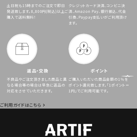
土日祝も15時までのご注文で即日
クレジットカード決済、コンビニ決
発送致します。8,800円(税込)以上ご
済、Amazon Pay、銀行振込、代金
購入で送料無料！
引換、Paypay支払いがご利用頂け
ます。
返品・交換
ポイント
不良品やご注文頂きました商品と異
ご購入いただいた商品金額の1％を
なる場合等の場合は早急に返品の
ポイント還元致します。「1ポイント＝
対応をさせていただきます。
1円」でご利用可能です。
ご利用ガイドはこちら