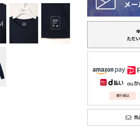
ただい
商