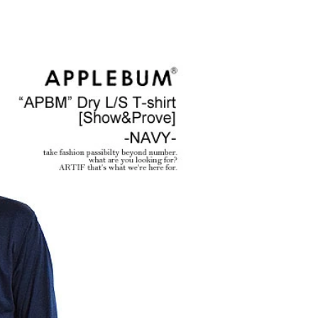
2026
ANGE
glamb – 映画「スター・
先行予
ウォーズ／マンダロリア
ン・アンド・グローグー」カ
プセルコレクション