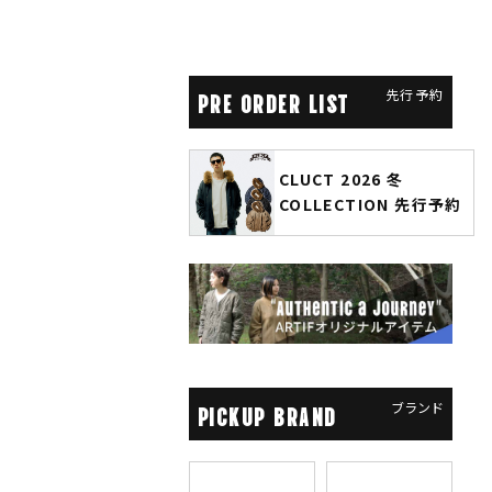
先行予約
PRE ORDER LIST
CLUCT 2026 冬
glamb × 劇場版『チェン
COLLECTION 先行予約
ソーマン レゼ篇』第2弾
先行予約
ブランド
PICKUP BRAND