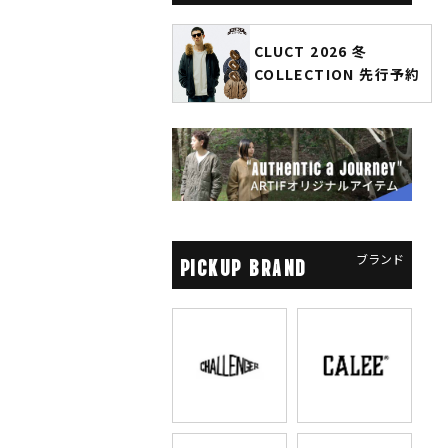
冬
CLUCT 2026 冬
glamb ×
COLLECTION 先行予約
ソーマン レ
先行予約
ブランド
PICKUP BRAND