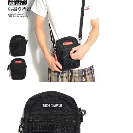
 劇場版『チェン
GLIMCLAP 2026 秋冬
S
ゼ篇』第2弾
1st 先行予約
秋