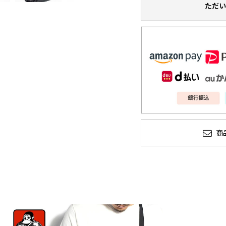
ただい
商